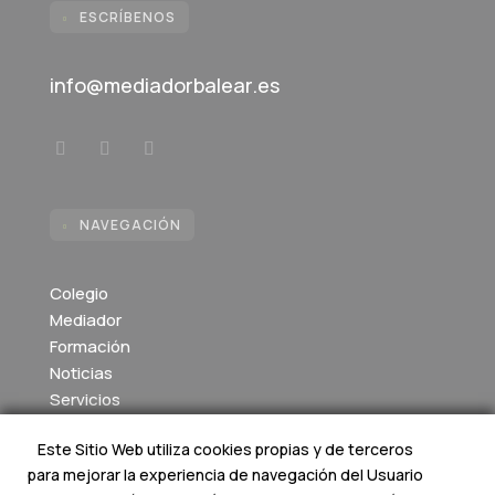
ESCRÍBENOS

info@mediadorbalear.es
NAVEGACIÓN

Colegio
Mediador
Formación
Noticias
Servicios
Colegiados
Este Sitio Web utiliza cookies propias y de terceros
Cuentas y Memorias
para mejorar la experiencia de navegación del Usuario
Contacto