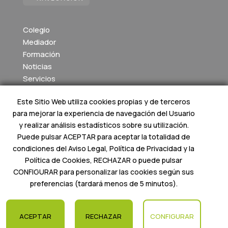
Colegio
Mediador
Formación
Noticias
Servicios
Colegiados
Este Sitio Web utiliza cookies propias y de terceros
Cuentas y Memorias
para mejorar la experiencia de navegación del Usuario
Contacto
y realizar análisis estadísticos sobre su utilización.
Aula Virtual
Puede pulsar ACEPTAR para aceptar la totalidad de
condiciones del Aviso Legal, Política de Privacidad y la
Política de Cookies, RECHAZAR o puede pulsar
CONFIGURAR para personalizar las cookies según sus
preferencias (tardará menos de 5 minutos).
MEDIADOR BALEAR
© 2024 – Todos los
derechos reservados. Diseñado por
w34Marketing
.
ACEPTAR
RECHAZAR
CONFIGURAR
Política de Privacidad
|
Política de Cookies
|
Aviso Legal